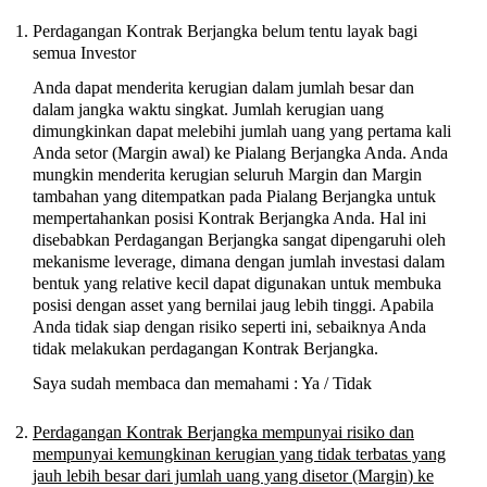
Perdagangan Kontrak Berjangka belum tentu layak bagi
semua Investor
Anda dapat menderita kerugian dalam jumlah besar dan
dalam jangka waktu singkat. Jumlah kerugian uang
dimungkinkan dapat melebihi jumlah uang yang pertama kali
Anda setor (Margin awal) ke Pialang Berjangka Anda. Anda
mungkin menderita kerugian seluruh Margin dan Margin
tambahan yang ditempatkan pada Pialang Berjangka untuk
mempertahankan posisi Kontrak Berjangka Anda. Hal ini
disebabkan Perdagangan Berjangka sangat dipengaruhi oleh
mekanisme leverage, dimana dengan jumlah investasi dalam
bentuk yang relative kecil dapat digunakan untuk membuka
posisi dengan asset yang bernilai jaug lebih tinggi. Apabila
Anda tidak siap dengan risiko seperti ini, sebaiknya Anda
tidak melakukan perdagangan Kontrak Berjangka.
Saya sudah membaca dan memahami : Ya / Tidak
Perdagangan Kontrak Berjangka mempunyai risiko dan
mempunyai kemungkinan kerugian yang tidak terbatas yang
jauh lebih besar dari jumlah uang yang disetor (Margin) ke