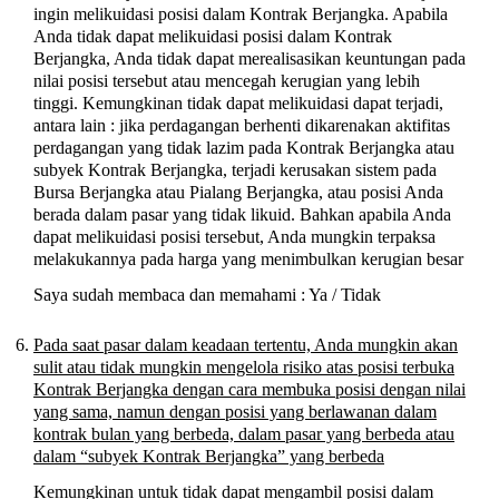
ingin melikuidasi posisi dalam Kontrak Berjangka. Apabila
Anda tidak dapat melikuidasi posisi dalam Kontrak
Berjangka, Anda tidak dapat merealisasikan keuntungan pada
nilai posisi tersebut atau mencegah kerugian yang lebih
tinggi. Kemungkinan tidak dapat melikuidasi dapat terjadi,
antara lain : jika perdagangan berhenti dikarenakan aktifitas
perdagangan yang tidak lazim pada Kontrak Berjangka atau
subyek Kontrak Berjangka, terjadi kerusakan sistem pada
Bursa Berjangka atau Pialang Berjangka, atau posisi Anda
berada dalam pasar yang tidak likuid. Bahkan apabila Anda
dapat melikuidasi posisi tersebut, Anda mungkin terpaksa
melakukannya pada harga yang menimbulkan kerugian besar
Saya sudah membaca dan memahami : Ya / Tidak
Pada saat pasar dalam keadaan tertentu, Anda mungkin akan
sulit atau tidak mungkin mengelola risiko atas posisi terbuka
Kontrak Berjangka dengan cara membuka posisi dengan nilai
yang sama, namun dengan posisi yang berlawanan dalam
kontrak bulan yang berbeda, dalam pasar yang berbeda atau
dalam “subyek Kontrak Berjangka” yang berbeda
Kemungkinan untuk tidak dapat mengambil posisi dalam